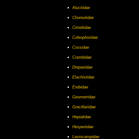
Alucitidae
Choreutidae
Cimeliidae
Coleophoridae
Cossidae
Crambidae
Drepanidae
Elachistidae
Erebidae
Geometridae
Gracillariidae
Hepialidae
Hesperiidae
Lasiocampidae