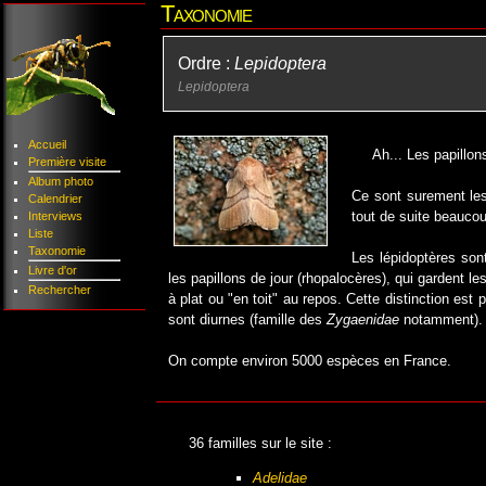
Taxonomie
Ordre :
Lepidoptera
Lepidoptera
Accueil
Ah... Les papillons
Première visite
Album photo
Ce sont surement les 
Calendrier
tout de suite beaucou
Interviews
Liste
Taxonomie
Les lépidoptères sont
Livre d'or
les papillons de jour (rhopalocères), qui gardent les 
Rechercher
à plat ou "en toit" au repos. Cette distinction est
sont diurnes (famille des
Zygaenidae
notamment).
On compte environ 5000 espèces en France.
36 familles sur le site :
Adelidae