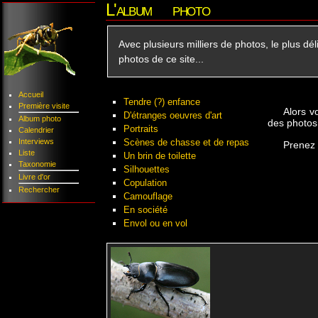
L'album photo
Avec plusieurs milliers de photos, le plus dé
photos de ce site...
Accueil
Tendre (?) enfance
Première visite
Alors v
D'étranges oeuvres d'art
Album photo
des photos 
Portraits
Calendrier
Interviews
Scènes de chasse et de repas
Prenez 
Liste
Un brin de toilette
Taxonomie
Silhouettes
Livre d'or
Copulation
Rechercher
Camouflage
En société
Envol ou en vol