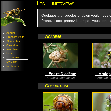
Les interviews
Quelques arthropodes ont bien voulu nous c
Prenez place, prenez le temps : vous serez 
Accueil
Araneae
Première visite
Album photo
Calendrier
Interviews
Liste
Taxonomie
Livre d'or
Rechercher
L'Epeire Diadème
L'Argiop
Araneus diadematus
Argiope b
Coleoptera