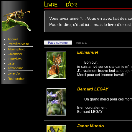
Livre d'or
Vous avez aimé ?... Vous en avez fait des c
Pour le dire, c'était ici... mais le livre d'or 
Accueil
Page 1 / 11
Première visite
Album photo
Emmanuel
Calendrier
Interviews
Bonjour,
Liste
je suis arrivé sur ce site car je m
Taxonomie
J'ai vraiment trouvé tout ce que je v
Livre d'or
Merci pour cet énorme travail !
Rechercher
Bernard LEGAY
Un grand merci pour ces momen
Bien cordialement.
Bernard LEGAY
Janot Mundo