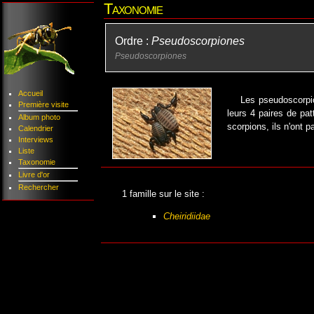
Taxonomie
Ordre :
Pseudoscorpiones
Pseudoscorpiones
Accueil
Les pseudoscorpio
Première visite
leurs 4 paires de pa
Album photo
scorpions, ils n'ont 
Calendrier
Interviews
Liste
Taxonomie
Livre d'or
Rechercher
1 famille sur le site :
Cheiridiidae