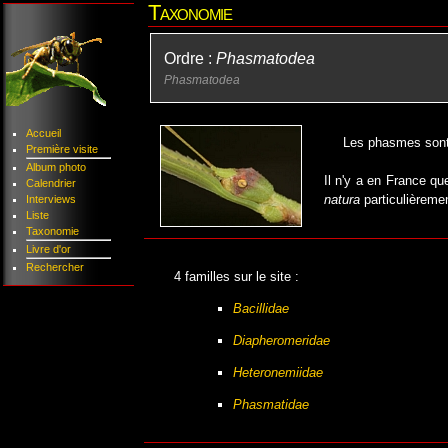
Taxonomie
Ordre :
Phasmatodea
Phasmatodea
Accueil
Les phasmes sont 
Première visite
Album photo
Il n'y a en France q
Calendrier
natura
particulièrement
Interviews
Liste
Taxonomie
Livre d'or
Rechercher
4 familles sur le site :
Bacillidae
Diapheromeridae
Heteronemiidae
Phasmatidae